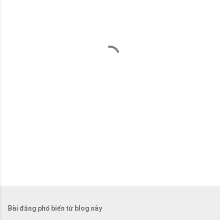
n
x
é
t
Bài đăng phổ biến từ blog này